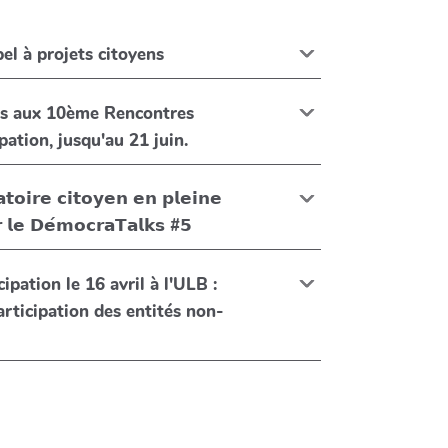
el à projets citoyens
ns aux 10ème Rencontres
européennes de la Participation, jusqu'au 21 juin.
𝘁𝗼𝗶𝗿𝗲 𝗰𝗶𝘁𝗼𝘆𝗲𝗻 𝗲𝗻 𝗽𝗹𝗲𝗶𝗻𝗲
𝗿 𝗹𝗲 𝗗𝗲́𝗺𝗼𝗰𝗿𝗮𝗧𝗮𝗹𝗸𝘀 #𝟱
ipation le 16 avril à l'ULB :
rticipation des entités non-