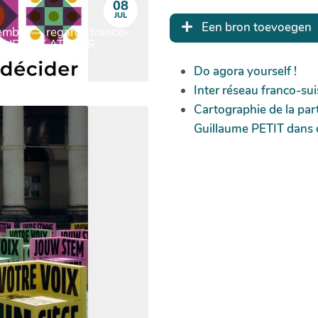
08
JUL
Een bron toevoegen
nsemble — regards franco-
OUR CET ATELIER
Do agora yourself !
Inter réseau franco-sui
Cartographie de la part
Guillaume PETIT dans