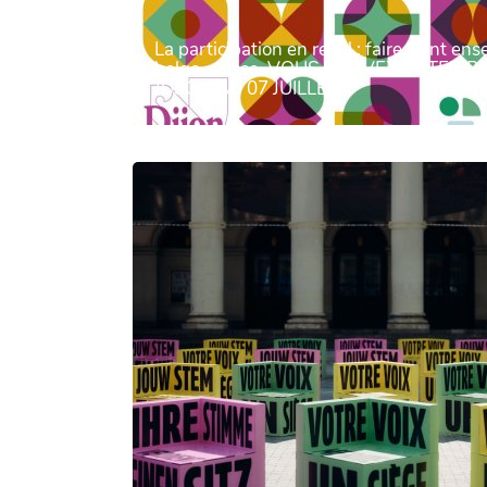
La participation en recul : faire front e
belgo-suisse. VOUS POUVEZ VOTER P
JUSQU'AU 07 JUILLET