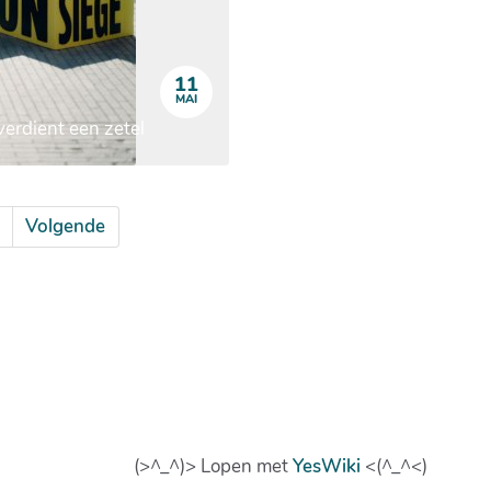
11
MAI
verdient een zetel
Volgende
(>^_^)> Lopen met
YesWiki
<(^_^<)