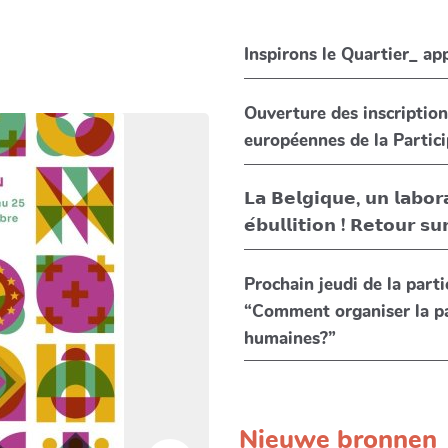
Inspirons le Quartier_ app
Ouverture des inscriptio
𝗟𝗮 𝗕𝗲𝗹𝗴𝗶𝗾𝘂𝗲, 𝘂𝗻 𝗹𝗮𝗯𝗼𝗿
𝗲́𝗯𝘂𝗹𝗹𝗶𝘁𝗶𝗼𝗻 ! 𝗥𝗲𝘁𝗼𝘂𝗿 𝘀
Prochain jeudi de la partic
“Comment organiser la pa
humaines?”
Nieuwe bronnen