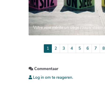
Votre voix mérite un siège / Jouw steem 
1
2
3
4
5
6
7
8
Commentaar
Log in om te reageren.