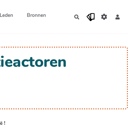
Leden
Bronnen
Opzoeken
ieactoren
ë !