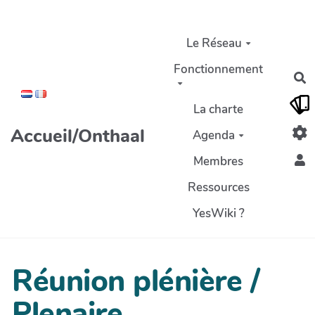
Aller au contenu principal
Le Réseau
Fonctionnement
R
La charte
Accueil/Onthaal
Agenda
Membres
Ressources
YesWiki ?
Réunion plénière /
Plenaire