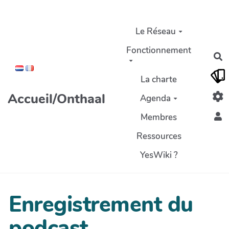
Aller au contenu principal
Le Réseau
Fonctionnement
R
La charte
Accueil/Onthaal
Agenda
Membres
Ressources
YesWiki ?
Enregistrement du
podcast